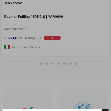
Raymon FullRay 150E 9.0 | YAMAHA
Rahmenhöhe:
XL
Preis
Verkaufspreis
2.550,00 €
4.190,00 €
-1.640 €
Verfügbar in Verona