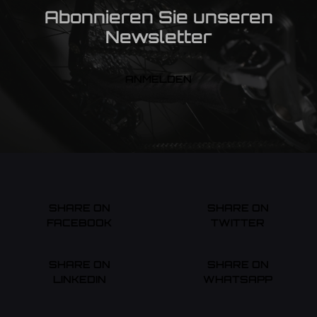
Abonnieren Sie unseren
Newsletter
ANMELDEN
SHARE ON
SHARE ON
FACEBOOK
TWITTER
SHARE ON
SHARE ON
LINKEDIN
WHATSAPP