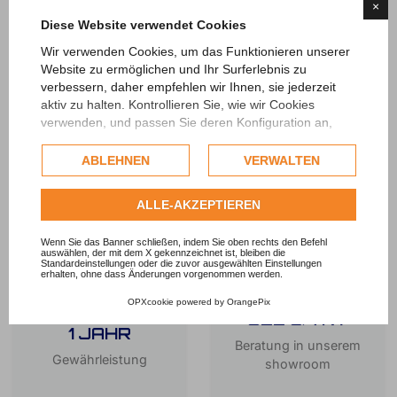
×
Diese Website verwendet Cookies
Wir verwenden Cookies, um das Funktionieren unserer
THE BEST BIKES
Website zu ermöglichen und Ihr Surferlebnis zu
FOR THE BEST
verbessern, daher empfehlen wir Ihnen, sie jederzeit
PRICE
aktiv zu halten. Kontrollieren Sie, wie wir Cookies
APPROVED
verwenden, und passen Sie deren Konfiguration an,
wenn Sie dies wünschen. Jegliche Profiling- oder
kommerzielle Cookies werden nur nach Einholung der
ABLEHNEN
VERWALTEN
Zustimmung des Nutzers verwendet.
Sehen Sie sich die vollständige Cookie-Richtlinie
ALLE-AKZEPTIEREN
an.
Wenn Sie das Banner schließen, indem Sie oben rechts den Befehl
auswählen, der mit dem X gekennzeichnet ist, bleiben die
Standardeinstellungen oder die zuvor ausgewählten Einstellungen
erhalten, ohne dass Änderungen vorgenommen werden.
OPXcookie
powered by
OrangePix
SEE & TRY
1 JAHR
Beratung in unserem
Gewährleistung
showroom