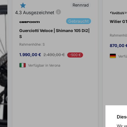
star
Rennrad
info
4.3
Ausgezeichnet
Gebraucht
Wilier G
Guerciotti Veloce | Shimano 105 Di2|
Rahmenhö
S
Rahmenhöhe:
S
Preis
870,00 
Preis
Verkaufspreis
1.990,00 €
2.490,00 €
-500 €
Verf
Verfügbar in Verona
Dies
Wir v