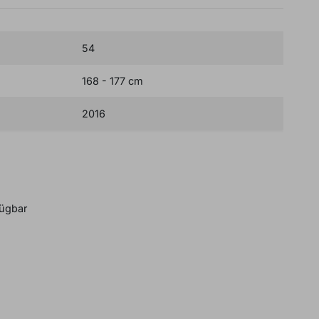
54
168 - 177 cm
2016
B
BUCH EINEN IN-STORE TERMIN
fügbar