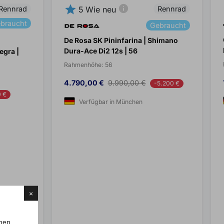
star
info
Rennrad
Rennrad
5
Wie neu
braucht
Gebraucht
De Rosa SK Pininfarina | Shimano
Dura-Ace Di2 12s | 56
egra |
Rahmenhöhe:
56
Preis
Verkaufspreis
4.790,00 €
9.990,00 €
-5.200 €
 €
Verfügbar in München
×
chen