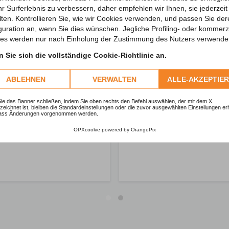
hr Surferlebnis zu verbessern, daher empfehlen wir Ihnen, sie jederzeit 
lten. Kontrollieren Sie, wie wir Cookies verwenden, und passen Sie de
guration an, wenn Sie dies wünschen. Jegliche Profiling- oder kommerzi
es werden nur nach Einholung der Zustimmung des Nutzers verwende
 Sie sich die vollständige Cookie-Richtlinie an.
ABLEHNEN
VERWALTEN
ALLE-AKZEPTIE
e das Banner schließen, indem Sie oben rechts den Befehl auswählen, der mit dem X
eichnet ist, bleiben die Standardeinstellungen oder die zuvor ausgewählten Einstellungen erh
ass Änderungen vorgenommen werden.
OPXcookie
powered by
OrangePix