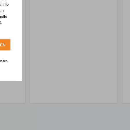
aktiv
ren
elle
t.
REN
alten,