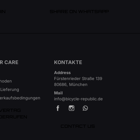
IN
SHARE ON WHATSAPP
R CARE
KONTAKTE
Address
Fürstenrieder Straße 139
thoden
80686, München
 Lieferung
Mail
Verkaufsbedingungen
info@bicycle-republic.de
VERTAG
DERRUFEN
CONTACT US