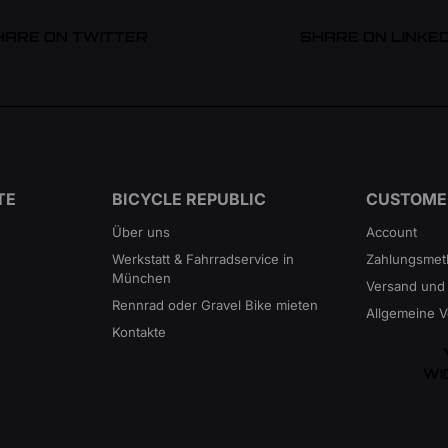
HARE ON TWITTER
SHARE ON LINKED
TE
BICYCLE REPUBLIC
CUSTOME
Über uns
Account
Werkstatt & Fahrradservice in
Zahlungsme
München
Versand und
Rennrad oder Gravel Bike mieten
Allgemeine 
Kontakte
WI