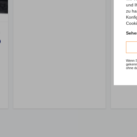
und I
zu ha
Konfi
Cooki
Sehen
Wenn Si
gekennz
ohne d