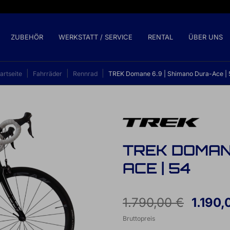
ZUBEHÖR
WERKSTATT / SERVICE
RENTAL
ÜBER UNS
artseite
Fahrräder
Rennrad
TREK Domane 6.9 | Shimano Dura-Ace | 
TREK DOMANE
ACE | 54
1.790,00 €
1.190,
Bruttopreis