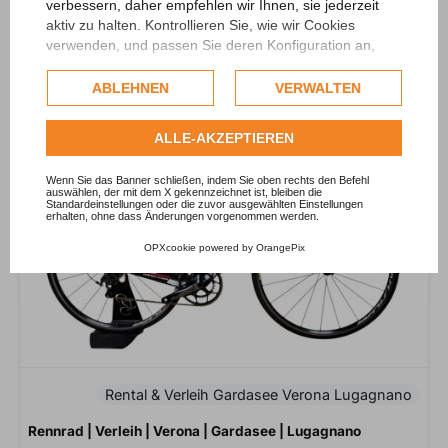
verbessern, daher empfehlen wir Ihnen, sie jederzeit
Rennrad | Verleih | München
aktiv zu halten. Kontrollieren Sie, wie wir Cookies
verwenden, und passen Sie deren Konfiguration an,
wenn Sie dies wünschen. Jegliche Profiling- oder
Verfügbar in München
kommerzielle Cookies werden nur nach Einholung der
ABLEHNEN
VERWALTEN
Zustimmung des Nutzers verwendet.
Sehen Sie sich die vollständige Cookie-Richtlinie
ALLE-AKZEPTIEREN
an.
Wenn Sie das Banner schließen, indem Sie oben rechts den Befehl
auswählen, der mit dem X gekennzeichnet ist, bleiben die
Standardeinstellungen oder die zuvor ausgewählten Einstellungen
erhalten, ohne dass Änderungen vorgenommen werden.
OPXcookie
powered by
OrangePix
Rental & Verleih Gardasee Verona Lugagnano
Rennrad | Verleih | Verona | Gardasee | Lugagnano