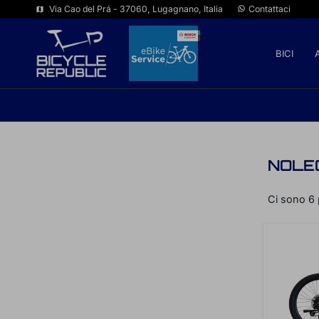
Via Cao del Prá - 37060, Lugagnano, Italia
Contattaci
map
BICI
NOLE
Ci sono 6 