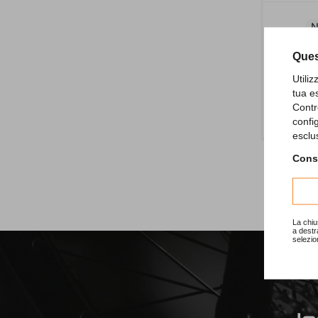
N
Gravel 
Ques
Baviera
Utili
tua e
Dis
Contr
confi
esclu
Visualizzati 
Consu
La chiu
a destr
selezio