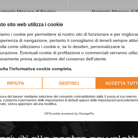
oleggio Monaco di Baviera
Noleggio Monaco di B
Bike | Noleggio | Monaco di
Bici da corsa| Noleggio| Mo
to sito web utilizza i cookie
Baviera
zziamo i cookie per permettere al nostro sito di funzionare e per migliora
sperienza di navigazione, pertanto ti consigliamo di tenerli sempre attivi
ponibile a Monaco
Disponibile a Monaco
olla come utilizziamo i cookie e, se lo desideri, personalizzane la
gurazione. Eventuali cookie di profilazione o commerciali verranno utiliz
sivamente previa acquisizione del consenso dell'utente.
1-6 su 6 articoli
lta l'informativa cookie completa.
RIFIUTA
GESTISCI
ACCETTA TUTT
sura del banner mediante selezione del comando contraddistinto dalla X posta al suo interno, 
a, comporta il permanere delle impostazioni di default oppure delle impostazioni precedentem
nate, senza apportare alcuna modifica.
OPXcookie
powered by
OrangePix