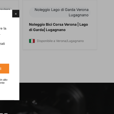
aviera
Noleggio Lago di Garda Verona
×
Lugagnano
naco di
Noleggio Bici Corsa Verona | Lago
re la
di Garda| Lugagnano
.
Disponibile a Verona/Lugagnano
zati
I
in alto
ente