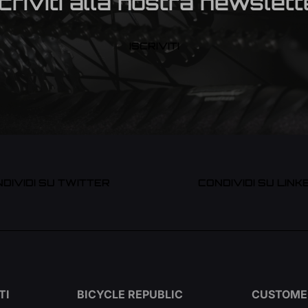
scriviti alla nostra newslett
ISCRIVITI
DIVIDI SU TWITTER
CONDIVIDI SU LINK
TI
BICYCLE REPUBLIC
CUSTOME