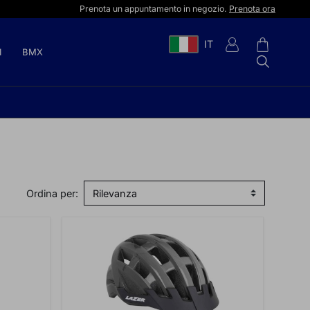
Prenota un appuntamento in negozio.
Prenota ora
IT
I
BMX
Ordina per: