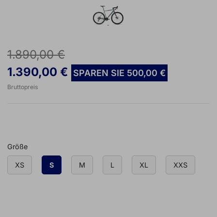
1.890,00 €
1.390,00 €
SPAREN SIE 500,00 €
Bruttopreis
Größe
XS
S
M
L
XL
XXS

IN DEN WARENKORB