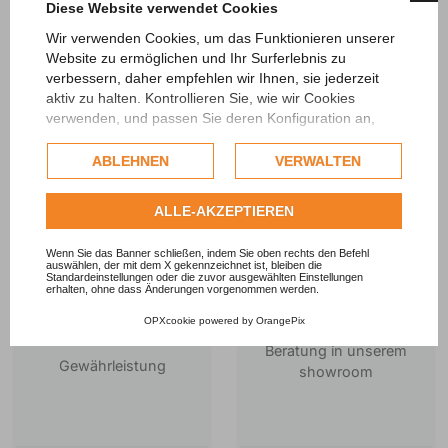
Diese Website verwendet Cookies
THE BEST BIKES
Wir verwenden Cookies, um das Funktionieren unserer
FOR THE BEST
Website zu ermöglichen und Ihr Surferlebnis zu
PRICE
verbessern, daher empfehlen wir Ihnen, sie jederzeit
APPROVED
aktiv zu halten. Kontrollieren Sie, wie wir Cookies
verwenden, und passen Sie deren Konfiguration an,
wenn Sie dies wünschen. Jegliche Profiling- oder
kommerzielle Cookies werden nur nach Einholung der
ABLEHNEN
VERWALTEN
Zustimmung des Nutzers verwendet.
Sehen Sie sich die vollständige Cookie-Richtlinie
ALLE-AKZEPTIEREN
an.
Wenn Sie das Banner schließen, indem Sie oben rechts den Befehl
auswählen, der mit dem X gekennzeichnet ist, bleiben die
Standardeinstellungen oder die zuvor ausgewählten Einstellungen
erhalten, ohne dass Änderungen vorgenommen werden.
SEE & TRY
OPXcookie
powered by
OrangePix
1 JAHR
Beratung in unserem
Gewährleistung
showroom