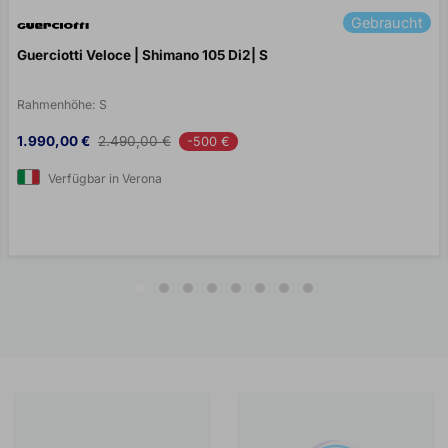
Gebraucht
Guerciotti Veloce | Shimano 105 Di2| S
Rahmenhöhe:
S
Preis
Verkaufspreis
1.990,00 €
2.490,00 €
-500 €
Verfügbar in Verona