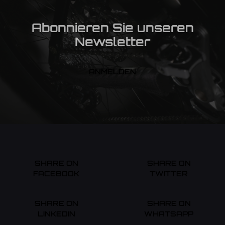
Abonnieren Sie unseren
Newsletter
ANMELDEN
SHARE ON
SHARE ON
FACEBOOK
TWITTER
SHARE ON
SHARE ON
LINKEDIN
WHATSAPP