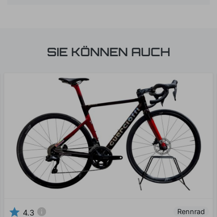
SIE KÖNNEN AUCH
star
info
Rennrad
4.3