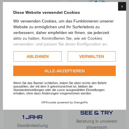
×
Diese Website verwendet Cookies
Wir verwenden Cookies, um das Funktionieren unserer
Website zu ermöglichen und Ihr Surferlebnis zu
THE BEST BIKES
verbessern, daher empfehlen wir Ihnen, sie jederzeit
FOR THE BEST
aktiv zu halten. Kontrollieren Sie, wie wir Cookies
PRICE
APPROVED
verwenden, und passen Sie deren Konfiguration an,
wenn Sie dies wünschen. Jegliche Profiling- oder
kommerzielle Cookies werden nur nach Einholung der
ABLEHNEN
VERWALTEN
Zustimmung des Nutzers verwendet.
Sehen Sie sich die vollständige Cookie-Richtlinie
ALLE-AKZEPTIEREN
an.
Wenn Sie das Banner schließen, indem Sie oben rechts den Befehl
auswählen, der mit dem X gekennzeichnet ist, bleiben die
Standardeinstellungen oder die zuvor ausgewählten Einstellungen
erhalten, ohne dass Änderungen vorgenommen werden.
OPXcookie
powered by
OrangePix
SEE & TRY
1 JAHR
Beratung in unserem
Gewährleistung
showroom