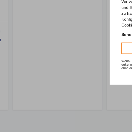
Wir v
und I
zu ha
Konfi
Cooki
Sehen
Wenn Si
gekennz
ohne d