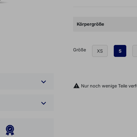
Körpergröße
Größe
XS
S

IN DEN WARENKOR

Nur noch wenige Teile ver