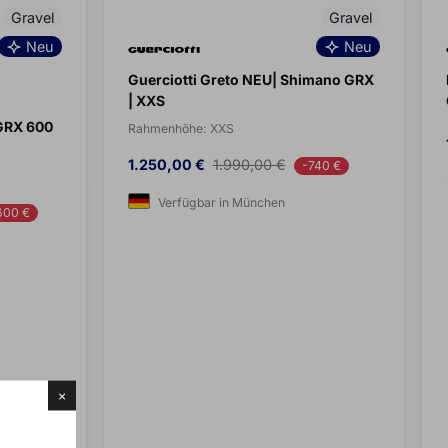
Gravel
Gravel
Neu
Neu
Guerciotti Greto NEU| Shimano GRX
| XXS
 GRX 600
Rahmenhöhe:
XXS
Preis
Verkaufspreis
1.250,00 €
1.990,00 €
-740 €
Verfügbar in München
600 €
×