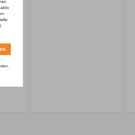
chen
aktiv
ren
elle
t.
REN
alten,