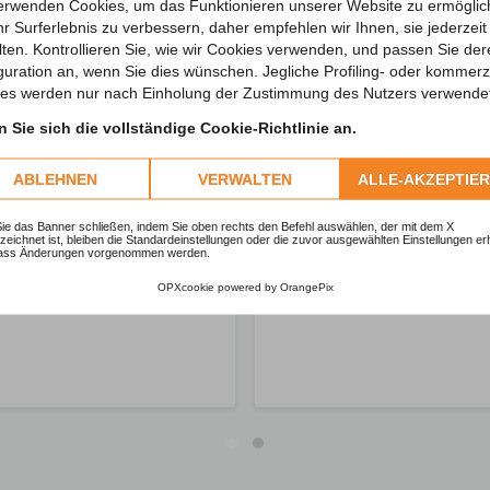
erwenden Cookies, um das Funktionieren unserer Website zu ermögli
hr Surferlebnis zu verbessern, daher empfehlen wir Ihnen, sie jederzeit 
lten. Kontrollieren Sie, wie wir Cookies verwenden, und passen Sie de
guration an, wenn Sie dies wünschen. Jegliche Profiling- oder kommerzi
es werden nur nach Einholung der Zustimmung des Nutzers verwende
 Sie sich die vollständige Cookie-Richtlinie an.
ABLEHNEN
VERWALTEN
ALLE-AKZEPTIE
e das Banner schließen, indem Sie oben rechts den Befehl auswählen, der mit dem X
eichnet ist, bleiben die Standardeinstellungen oder die zuvor ausgewählten Einstellungen erh
ass Änderungen vorgenommen werden.
OPXcookie
powered by
OrangePix