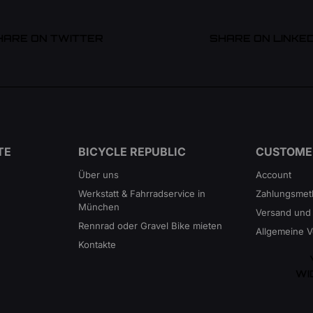
HARE ON TWITTER
SHARE ON LINKED
TE
BICYCLE REPUBLIC
CUSTOME
Über uns
Account
Werkstatt & Fahrradservice in
Zahlungsme
München
Versand und
Rennrad oder Gravel Bike mieten
Allgemeine 
Kontakte
WI