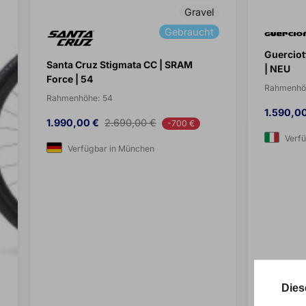
Gravel
Gebraucht
Guerciot
Santa Cruz Stigmata CC | SRAM
| NEU
Force | 54
Rahmenhö
Rahmenhöhe:
54
Preis
1.590,0
Preis
Verkaufspreis
1.990,00 €
2.690,00 €
-700 €
Verfü
Verfügbar in München
Dies