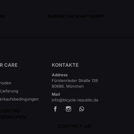
IN
SHARE ON WHATSAPP
R CARE
KONTAKTE
Address
Fürstenrieder Straße 139
thoden
80686, München
 Lieferung
Mail
Verkaufsbedingungen
info@bicycle-republic.de
VERTAG
DERRUFEN
CONTACT US