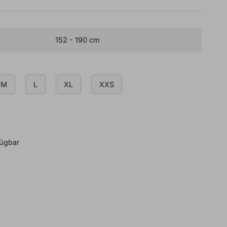
152 - 190 cm
M
L
XL
XXS
B
BUCH EINEN IN-STORE TERMIN
fügbar