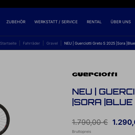
ZUBEHÖR
WERKSTATT / SERVICE
RENTAL
ÜBER UNS
Startseite
Fahrräder
Gravel
NEU | Guerciotti Greto S 2025 |Sora |Blue
NEU | GUERC
|SORA |BLUE
1.790,00 €
1.290,
Bruttopreis