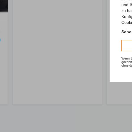
und I
zu ha
Konfi
Cooki
Sehen
Wenn Si
gekennz
ohne d