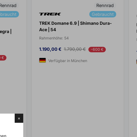
Rennrad
Rennrad
braucht
Gebraucht
TREK Domane 6.9 | Shimano Dura-
Ace | 54
egra |
Rahmenhöhe:
54
Preis
Verkaufspreis
1.190,00 €
1.790,00 €
-600 €
 €
Verfügbar in München
×
chen