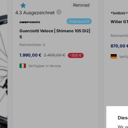
star
Rennrad
info
4.3
Ausgezeichnet
Gebraucht
Wilier G
Guerciotti Veloce | Shimano 105 Di2|
Rahmenhö
S
Rahmenhöhe:
S
Preis
870,00 
Preis
Verkaufspreis
1.990,00 €
2.490,00 €
-500 €
Verf
Verfügbar in Verona
Dies
Wir v