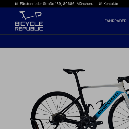
Fürstenrieder Straße 139, 80686, München.
Kontakte
map
FAHRRÄDER