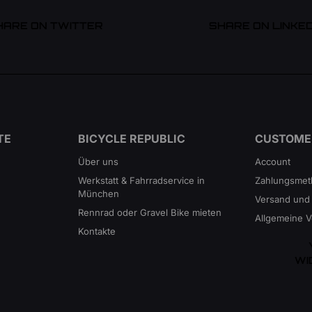
HARE ON TWITTER
SHARE ON LINKED
TE
BICYCLE REPUBLIC
CUSTOME
Über uns
Account
Werkstatt & Fahrradservice in
Zahlungsme
München
Versand und
Rennrad oder Gravel Bike mieten
Allgemeine 
Kontakte
WI