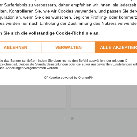
hr Surferlebnis zu verbessern, daher empfehlen wir Ihnen, sie jederzeit 
lten. Kontrollieren Sie, wie wir Cookies verwenden, und passen Sie de
guration an, wenn Sie dies wünschen. Jegliche Profiling- oder kommerzi
es werden nur nach Einholung der Zustimmung des Nutzers verwende
 Sie sich die vollständige Cookie-Richtlinie an.
ABLEHNEN
VERWALTEN
ALLE-AKZEPTIE
e das Banner schließen, indem Sie oben rechts den Befehl auswählen, der mit dem X
eichnet ist, bleiben die Standardeinstellungen oder die zuvor ausgewählten Einstellungen erh
ass Änderungen vorgenommen werden.
OPXcookie
powered by
OrangePix