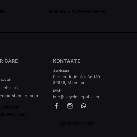
IN
SHARE ON WHATSAPP
R CARE
KONTAKTE
Address
Fürstenrieder Straße 139
thoden
80686, München
 Lieferung
Mail
Verkaufsbedingungen
info@bicycle-republic.de
VERTAG
DERRUFEN
CONTACT US