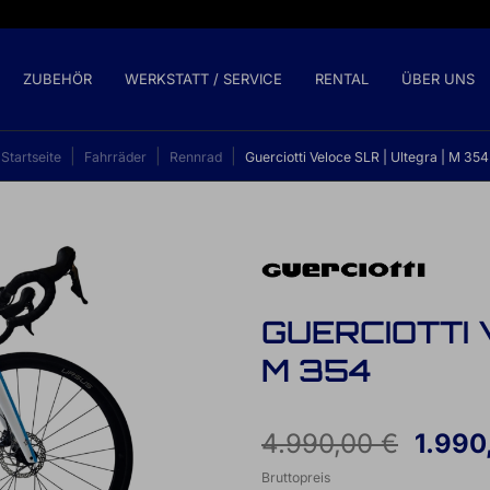
ZUBEHÖR
WERKSTATT / SERVICE
RENTAL
ÜBER UNS
Startseite
Fahrräder
Rennrad
Guerciotti Veloce SLR | Ultegra | M 354
GUERCIOTTI 
M 354
4.990,00 €
1.990
Bruttopreis