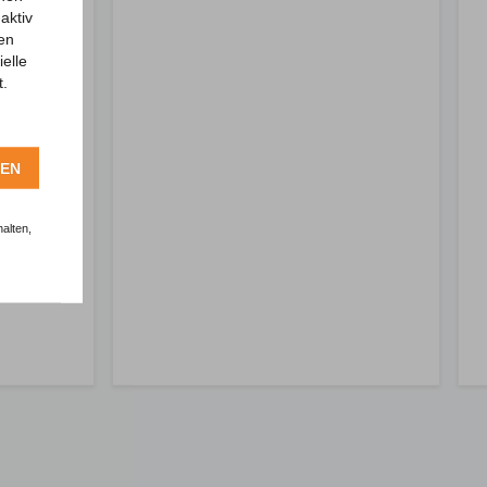
aktiv
ren
elle
t.
REN
alten,