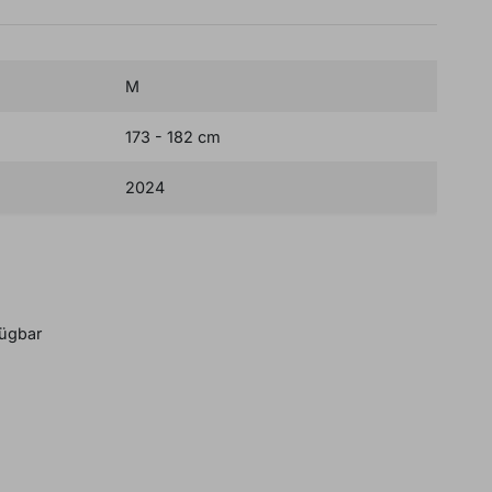
M
173 - 182 cm
2024
B
BUCH EINEN IN-STORE TERMIN
fügbar