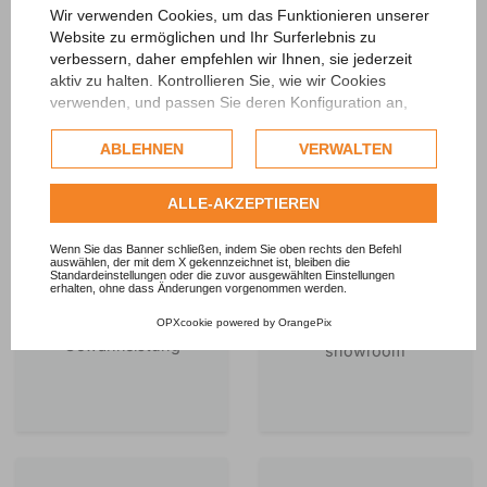
FOR THE BEST
Wir verwenden Cookies, um das Funktionieren unserer
PRICE
Website zu ermöglichen und Ihr Surferlebnis zu
APPROVED
verbessern, daher empfehlen wir Ihnen, sie jederzeit
aktiv zu halten. Kontrollieren Sie, wie wir Cookies
verwenden, und passen Sie deren Konfiguration an,
wenn Sie dies wünschen. Jegliche Profiling- oder
kommerzielle Cookies werden nur nach Einholung der
ABLEHNEN
VERWALTEN
Zustimmung des Nutzers verwendet.
Sehen Sie sich die vollständige Cookie-Richtlinie
ALLE-AKZEPTIEREN
an.
Wenn Sie das Banner schließen, indem Sie oben rechts den Befehl
auswählen, der mit dem X gekennzeichnet ist, bleiben die
Standardeinstellungen oder die zuvor ausgewählten Einstellungen
erhalten, ohne dass Änderungen vorgenommen werden.
SEE & TRY
1 JAHR
OPXcookie
powered by
OrangePix
Beratung in unserem
Gewährleistung
showroom