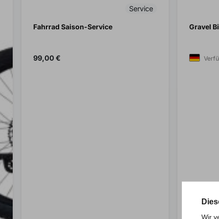
Service
Fahrrad Saison-Service
Gravel B
Preis
99,00 €
Verf
Dies
Wir v