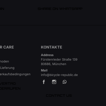
IN
SHARE ON WHATSAPP
R CARE
KONTAKTE
Address
Fürstenrieder Straße 139
thoden
80686, München
 Lieferung
Mail
Verkaufsbedingungen
info@bicycle-republic.de
VERTAG
DERRUFEN
CONTACT US