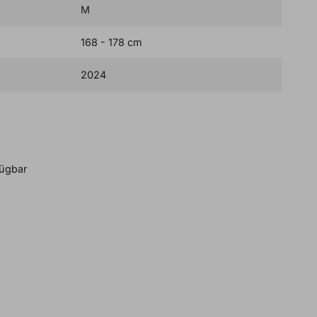
M
168 - 178 cm
2024
B
BUCH EINEN IN-STORE TERMIN
fügbar