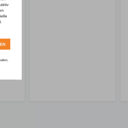
aktiv
ren
elle
t.
REN
alten,