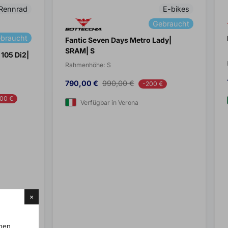
Rennrad
E-bikes
Gebraucht
braucht
Fantic Seven Days Metro Lady|
SRAM| S
 105 Di2|
Rahmenhöhe:
S
Preis
Verkaufspreis
790,00 €
990,00 €
-200 €
00 €
Verfügbar in Verona
×
chen