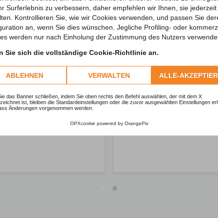
hr Surferlebnis zu verbessern, daher empfehlen wir Ihnen, sie jederzeit 
lten. Kontrollieren Sie, wie wir Cookies verwenden, und passen Sie de
guration an, wenn Sie dies wünschen. Jegliche Profiling- oder kommerzi
es werden nur nach Einholung der Zustimmung des Nutzers verwende
 Sie sich die vollständige Cookie-Richtlinie an.
ABLEHNEN
VERWALTEN
ALLE-AKZEPTIE
e das Banner schließen, indem Sie oben rechts den Befehl auswählen, der mit dem X
eichnet ist, bleiben die Standardeinstellungen oder die zuvor ausgewählten Einstellungen erh
ass Änderungen vorgenommen werden.
OPXcookie
powered by
OrangePix