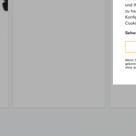
und I
zu ha
Konfi
Cooki
Sehen
Wenn Si
gekennz
ohne d