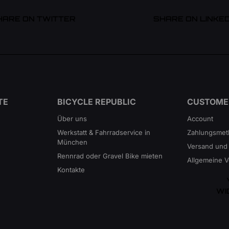
HARE ON TWITTER
SHARE ON LINKED
TE
BICYCLE REPUBLIC
CUSTOME
Über uns
Account
Werkstatt & Fahrradservice in
Zahlungsme
München
Versand und
Rennrad oder Gravel Bike mieten
Allgemeine 
Kontakte
WI