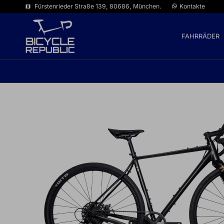
Fürstenrieder Straße 139, 80686, München.
Kontakte
map
FAHRRÄDER