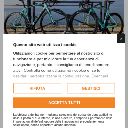
×
Questo sito web utilizza i cookie
Bianchi heute
Utilizziamo i cookie per permettere al nostro sito di
funzionare e per migliorare la tua esperienza di
navigazione, pertanto ti consigliamo di tenerli sempre
Innovation und Moderne
attivi. Controlla come utilizziamo i cookie e, se lo
Bianchi ist bekannt für seine Innovationskraft und hat
desideri, personalizzane la configurazione. Eventuali
immer wieder neue Technologien eingeführt, darunter:
cookie di profilazione o commerciali verranno utilizzati
esclusivamente previa acquisizione del consenso
RIFIUTA
GESTISCI
- Rahmen aus leichten Materialien wie Aluminium und
dell'utente.
Carbon.
Consulta l'informativa cookie completa.
ACCETTA TUTTI
- Das „Countervail“-System, das Vibrationen dämpft
und den Komfort für Fahrer erhöht.
La chiusura del banner mediante selezione del comando contraddistinto
dalla X posta al suo interno, in alto a destra, comporta il permanere delle
impostazioni di default oppure delle impostazioni precedentemente
Heute bietet Bianchi eine breite Palette von Fahrrädern
selezionate, senza apportare alcuna modifica.