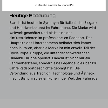
an, von High-End-Rennrädern bis hin zu
OPXcookie
powered by
OrangePix
Mountainbikes und E-Bikes.
Heutige Bedeutung
Bianchi ist heute ein Synonym für italienische Eleganz
und Handwerkskunst im Fahrradbau. Die Marke wird
weltweit geschätzt und bleibt eine der
einflussreichsten im professionellen Radsport. Der
Hauptsitz des Unternehmens befindet sich immer
noch in Italien, aber die Marke ist mittlerweile Teil der
Cycleurope-Gruppe, die unter der schwedischen
Grimaldi-Gruppe operiert. Bianchi ist nicht nur ein
Fahrradhersteller, sondern eine Legende, die über 130
Jahre Radsportgeschichte geprägt hat. Die
Verbindung aus Tradition, Technologie und Ästhetik
macht Bianchi zu einer Ikone in der Welt des Fahrrads.