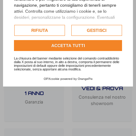
LE MIGLIORI BICI
navigazione, pertanto ti consigliamo di tenerli sempre
AL MIGLIOR
attivi. Controlla come utilizziamo i cookie e, se lo
PREZZO
APPROVATO
desideri, personalizzane la configurazione. Eventuali
cookie di profilazione o commerciali verranno utilizzati
esclusivamente previa acquisizione del consenso
RIFIUTA
GESTISCI
dell'utente.
Consulta l'informativa cookie completa.
ACCETTA TUTTI
La chiusura del banner mediante selezione del comando contraddistinto
dalla X posta al suo interno, in alto a destra, comporta il permanere delle
impostazioni di default oppure delle impostazioni precedentemente
selezionate, senza apportare alcuna modifica.
OPXcookie
powered by
OrangePix
VEDI & PROVA
1 ANNO
Consulenza nel nostro
Garanzia
showroom