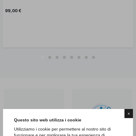
Prezzo
99,00 €
×
Questo sito web utilizza i cookie
Utilizziamo i cookie per permettere al nostro sito di
funzionare e per migliorare la tua esperienza di