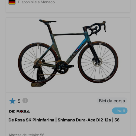
Disponibile a Monaco
star
info
Bici da corsa
5
Usati
De Rosa SK Pininfarina | Shimano Dura-Ace Di2 12s | 56
Altezza del telaio:
56