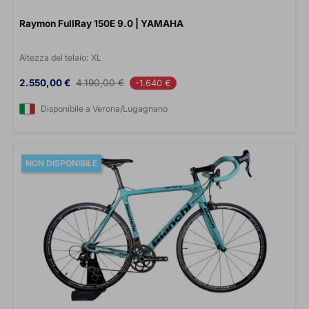
Raymon FullRay 150E 9.0 | YAMAHA
Altezza del telaio:
XL
Prezzo
Prezzo base
2.550,00 €
4.190,00 €
-1.640 €
Disponibile a Verona/Lugagnano
NON DISPONIBILE