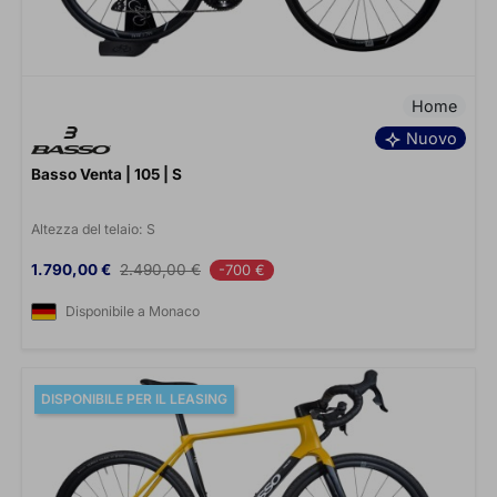
Home
Nuovo
Basso Venta | 105 | S
Altezza del telaio:
S
Prezzo
Prezzo base
1.790,00 €
2.490,00 €
-700 €
Disponibile a Monaco
DISPONIBILE PER IL LEASING