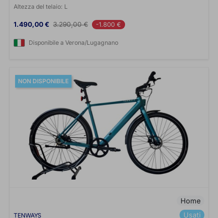
Altezza del telaio:
L
Prezzo
Prezzo base
1.490,00 €
3.290,00 €
-1.800 €
Disponibile a Verona/Lugagnano
NON DISPONIBILE
Home
Usati
TENWAYS