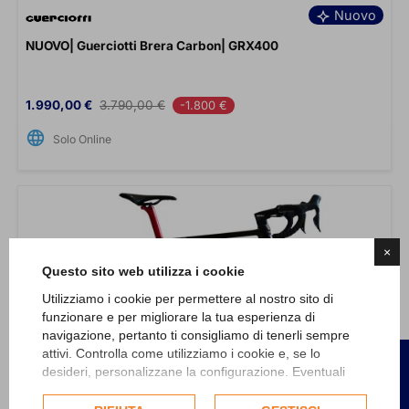
Nuovo
NUOVO| Guerciotti Brera Carbon| GRX400
Prezzo
Prezzo base
1.990,00 €
3.790,00 €
-1.800 €
language
Solo Online
×
Questo sito web utilizza i cookie
Utilizziamo i cookie per permettere al nostro sito di
funzionare e per migliorare la tua esperienza di
navigazione, pertanto ti consigliamo di tenerli sempre
attivi. Controlla come utilizziamo i cookie e, se lo
FILTRI
desideri, personalizzane la configurazione. Eventuali
cookie di profilazione o commerciali verranno utilizzati
esclusivamente previa acquisizione del consenso