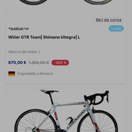
Bici da corsa
Usati
Wilier GTR Team| Shimano Ultegra| L
Altezza del telaio:
L
Prezzo
Prezzo base
870,00 €
1.350,00 €
-480 €
Disponibile a Monaco