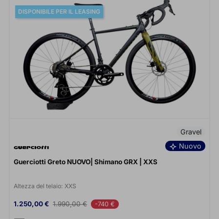
DISPONIBILE PER IL LEASING
Gravel
Nuovo
Guerciotti Greto NUOVO| Shimano GRX | XXS
Altezza del telaio:
XXS
Prezzo
Prezzo base
1.250,00 €
1.990,00 €
-740 €