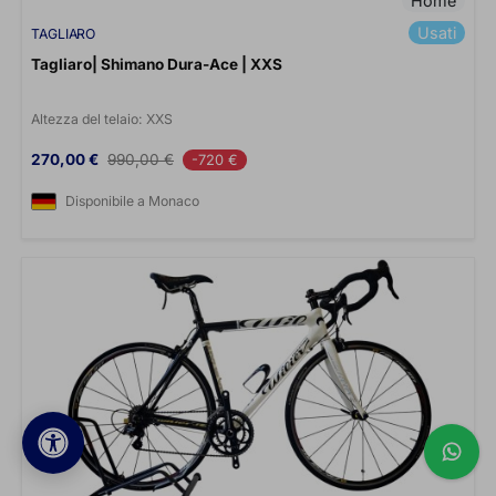
Home
Usati
TAGLIARO
Tagliaro| Shimano Dura-Ace | XXS
Altezza del telaio:
XXS
Prezzo
Prezzo base
270,00 €
990,00 €
-720 €
Disponibile a Monaco