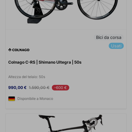
Bici da corsa
Usati
Colnago C-RS | Shimano Ultegra | 50s
Altezza del telaio:
50s
Prezzo
Prezzo base
990,00 €
1.590,00 €
-600 €
Disponibile a Monaco