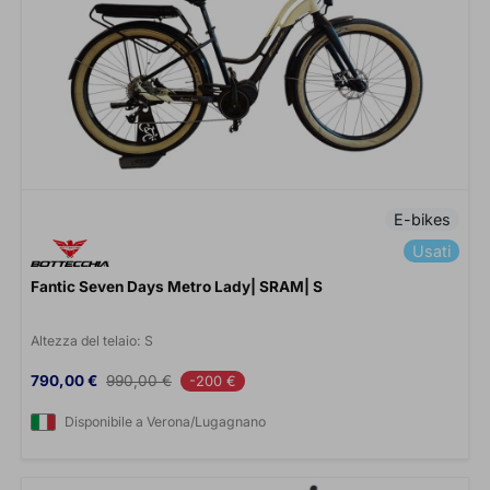
E-bikes
Usati
Fantic Seven Days Metro Lady| SRAM| S
Altezza del telaio:
S
Prezzo
Prezzo base
790,00 €
990,00 €
-200 €
Disponibile a Verona/Lugagnano