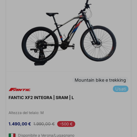
Mountain bike e trekking
Usati
FANTIC XF2 INTEGRA | SRAM | L
Altezza del telaio:
M
Prezzo
Prezzo base
1.490,00 €
1.990,00 €
-500 €
Disponibile a Verona/Lugagnano