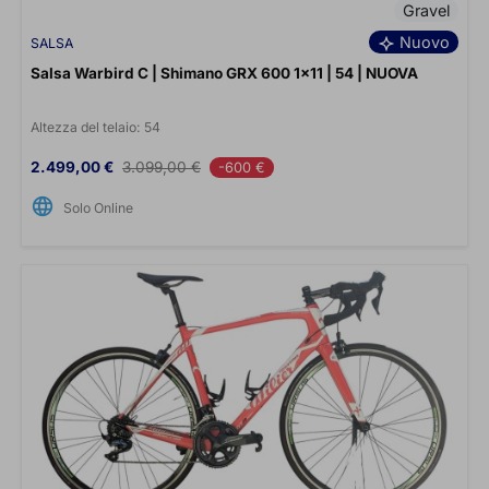
Gravel
Nuovo
SALSA
Salsa Warbird C | Shimano GRX 600 1x11 | 54 | NUOVA
Altezza del telaio:
54
Prezzo
Prezzo base
2.499,00 €
3.099,00 €
-600 €
language
Solo Online