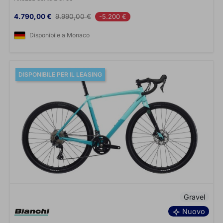
Prezzo
Prezzo base
4.790,00 €
9.990,00 €
-5.200 €
Disponibile a Monaco
DISPONIBILE PER IL LEASING
Gravel
Nuovo