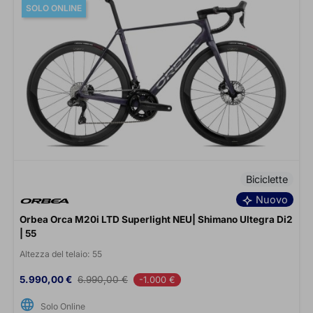
SOLO ONLINE
Biciclette
Nuovo
Orbea Orca M20i LTD Superlight NEU| Shimano Ultegra Di2
| 55
Altezza del telaio:
55
Prezzo
Prezzo base
5.990,00 €
6.990,00 €
-1.000 €
language
Solo Online