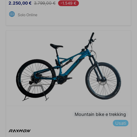
Prezzo
Prezzo base
2.250,00 €
3.799,00 €
-1.549 €
language
Solo Online
Mountain bike e trekking
Usati