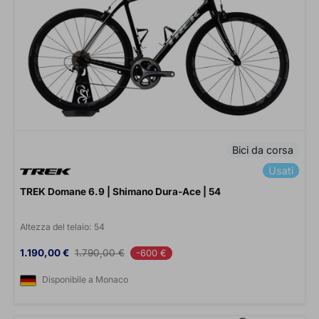
Bici da corsa
Usati
TREK Domane 6.9 | Shimano Dura-Ace | 54
Altezza del telaio:
54
Prezzo
Prezzo base
1.190,00 €
1.790,00 €
-600 €
Disponibile a Monaco