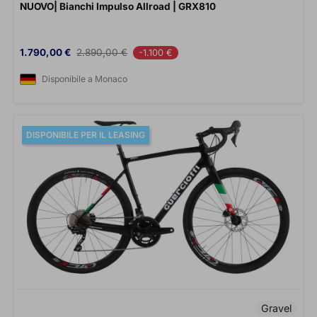
NUOVO| Bianchi Impulso Allroad | GRX810
Prezzo
Prezzo base
1.790,00 €
2.890,00 €
-1.100 €
Disponibile a Monaco
DISPONIBILE PER IL LEASING
Gravel