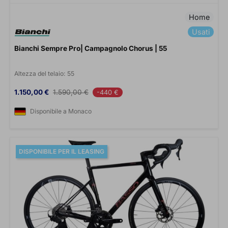
Home
Usati
Bianchi Sempre Pro| Campagnolo Chorus | 55
Altezza del telaio:
55
Prezzo
Prezzo base
1.150,00 €
1.590,00 €
-440 €
Disponibile a Monaco
DISPONIBILE PER IL LEASING