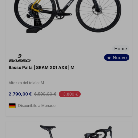
Home
Nuovo
Basso Palta | SRAM X01 AXS | M
Altezza del telaio:
M
Prezzo
Prezzo base
2.790,00 €
6.590,00 €
-3.800 €
Disponibile a Monaco