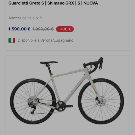
Guerciotti Greto S | Shimano GRX | S | NUOVA
Altezza del telaio:
S
Prezzo
Prezzo base
1.590,00 €
1.990,00 €
-400 €
Disponibile a Verona/Lugagnano