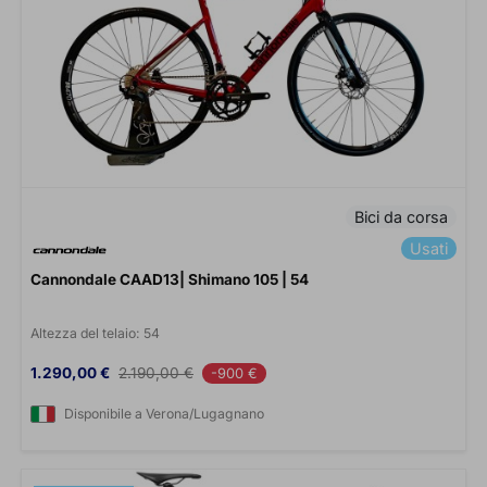
Bici da corsa
Usati
Cannondale CAAD13| Shimano 105 | 54
Altezza del telaio:
54
Prezzo
Prezzo base
1.290,00 €
2.190,00 €
-900 €
Disponibile a Verona/Lugagnano