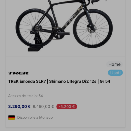
Home
Usati
TREK Émonda SLR7 | Shimano Ultegra Di2 12s | Gr 54
Altezza del telaio:
54
Prezzo
Prezzo base
3.290,00 €
8.490,00 €
-5.200 €
Disponibile a Monaco