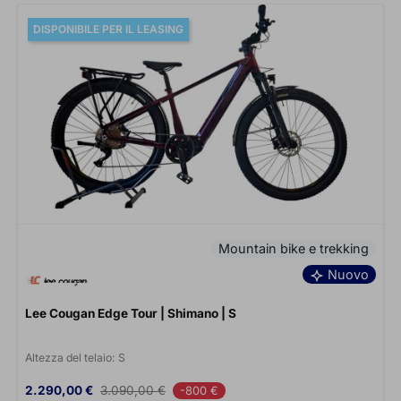
DISPONIBILE PER IL LEASING
Mountain bike e trekking
Nuovo
Lee Cougan Edge Tour | Shimano | S
Altezza del telaio:
S
Prezzo
Prezzo base
2.290,00 €
3.090,00 €
-800 €