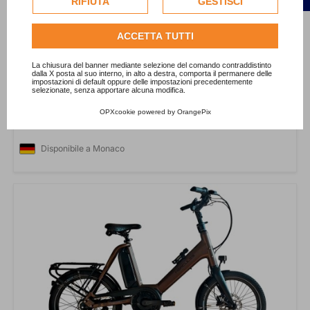
RIFIUTA
GESTISCI
dell'utente.
Bici da corsa
Consulta l'informativa cookie completa.
ACCETTA TUTTI
Usati
Guerciotti Veloce S| Shimano 105 Di2| S
La chiusura del banner mediante selezione del comando contraddistinto
dalla X posta al suo interno, in alto a destra, comporta il permanere delle
impostazioni di default oppure delle impostazioni precedentemente
selezionate, senza apportare alcuna modifica.
Altezza del telaio:
S
OPXcookie
powered by
OrangePix
Prezzo
Prezzo base
1.790,00 €
4.590,00 €
-2.800 €
Disponibile a Monaco