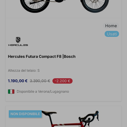
Home
Usati
Hercules Futura Compact F8 |Bosch
Altezza del telaio:
S
Prezzo
Prezzo base
1.190,00 €
3.390,00 €
-2.200 €
Disponibile a Verona/Lugagnano
NON DISPONIBILE