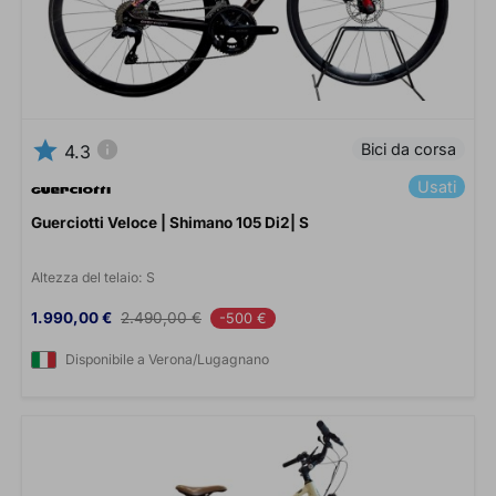
star
info
Bici da corsa
4.3
Usati
Guerciotti Veloce | Shimano 105 Di2| S
Altezza del telaio:
S
Prezzo
Prezzo base
1.990,00 €
2.490,00 €
-500 €
Disponibile a Verona/Lugagnano