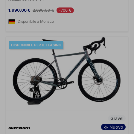
Prezzo
Prezzo base
1.990,00 €
2.690,00 €
-700 €
Disponibile a Monaco
DISPONIBILE PER IL LEASING
Gravel
Nuovo