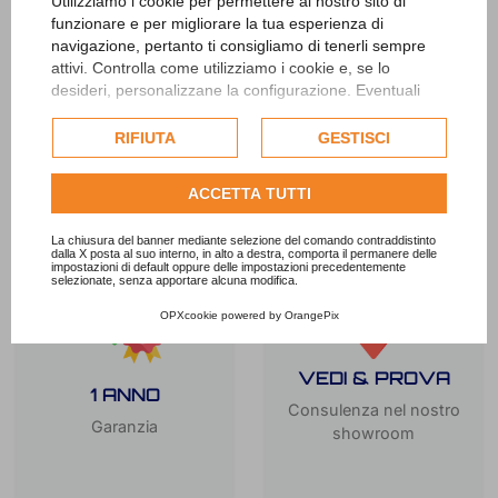
Utilizziamo i cookie per permettere al nostro sito di
funzionare e per migliorare la tua esperienza di
navigazione, pertanto ti consigliamo di tenerli sempre
LE MIGLIORI BICI
attivi. Controlla come utilizziamo i cookie e, se lo
AL MIGLIOR
desideri, personalizzane la configurazione. Eventuali
PREZZO
cookie di profilazione o commerciali verranno utilizzati
APPROVATO
esclusivamente previa acquisizione del consenso
RIFIUTA
GESTISCI
dell'utente.
Consulta l'informativa cookie completa.
ACCETTA TUTTI
La chiusura del banner mediante selezione del comando contraddistinto
dalla X posta al suo interno, in alto a destra, comporta il permanere delle
impostazioni di default oppure delle impostazioni precedentemente
selezionate, senza apportare alcuna modifica.
OPXcookie
powered by
OrangePix
VEDI & PROVA
1 ANNO
Consulenza nel nostro
Garanzia
showroom