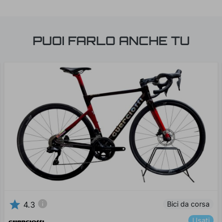
PUOI FARLO ANCHE TU
star
info
Bici da corsa
4.3
Usati