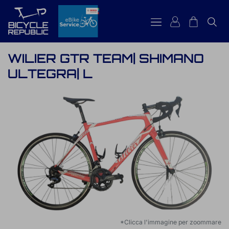
WILIER GTR TEAM| SHIMANO
IT
ULTEGRA| L
*Clicca l'immagine per zoommare