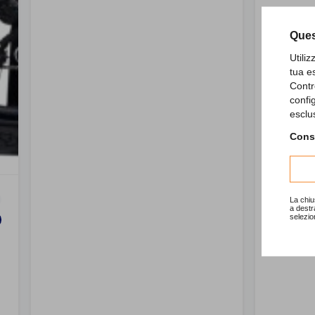
Ques
Utili
tua e
Contr
confi
esclu
Consu
La chiu
a destr
selezio