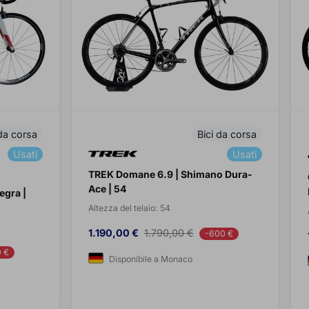
 da corsa
Bici da corsa
Usati
Usati
TREK Domane 6.9 | Shimano Dura-
Ace | 54
egra |
Altezza del telaio:
54
Prezzo
Prezzo base
1.190,00 €
1.790,00 €
-600 €
 €
Disponibile a Monaco