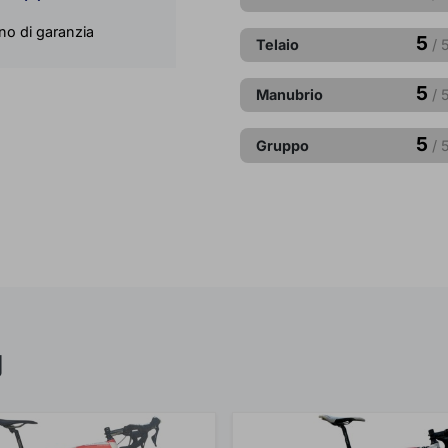
no di garanzia
5
Telaio
/ 
5
Manubrio
/ 
5
Gruppo
/ 
U