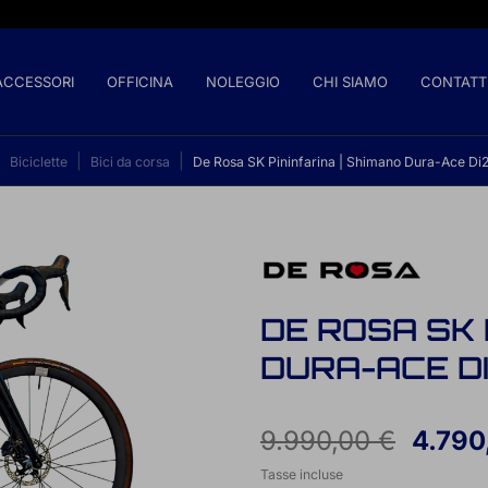
ACCESSORI
OFFICINA
NOLEGGIO
CHI SIAMO
CONTATT
Biciclette
Bici da corsa
De Rosa SK Pininfarina | Shimano Dura-Ace Di2 
DE ROSA SK 
DURA-ACE DI
9.990,00 €
4.790
Tasse incluse