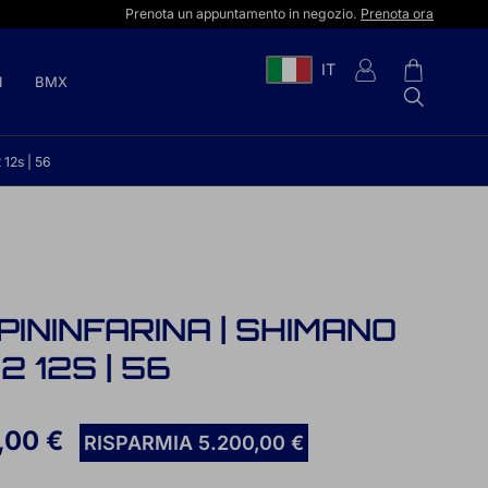
Prenota un appuntamento in negozio.
Prenota ora
IT
I
BMX
12s | 56
PININFARINA | SHIMANO
2 12S | 56
,00 €
RISPARMIA 5.200,00 €