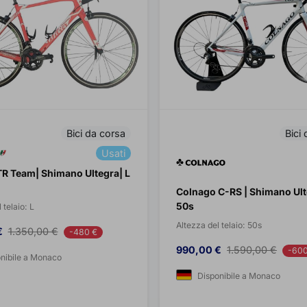
Bici da corsa
Bici
Usati
TR Team| Shimano Ultegra| L
Colnago C-RS | Shimano Ult
50s
 telaio:
L
Altezza del telaio:
50s
Prezzo base
€
1.350,00 €
-480 €
Prezzo
Prezzo base
990,00 €
1.590,00 €
-600
nibile a Monaco
Disponibile a Monaco