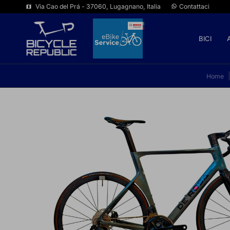
Via Cao del Prá - 37060, Lugagnano, Italia
Contattaci
map
BICI
Home