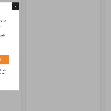
×
re la
.
zati
I
in alto
ente