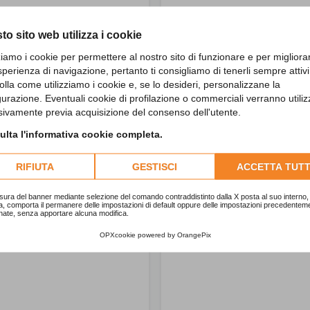
to sito web utilizza i cookie
zziamo i cookie per permettere al nostro sito di funzionare e per migliora
sperienza di navigazione, pertanto ti consigliamo di tenerli sempre attivi
olla come utilizziamo i cookie e, se lo desideri, personalizzane la
gurazione. Eventuali cookie di profilazione o commerciali verranno utiliz
sivamente previa acquisizione del consenso dell'utente.
lta l'informativa cookie completa.
RIFIUTA
GESTISCI
ACCETTA TUTT
sura del banner mediante selezione del comando contraddistinto dalla X posta al suo interno, 
a, comporta il permanere delle impostazioni di default oppure delle impostazioni precedentem
nate, senza apportare alcuna modifica.
OPXcookie
powered by
OrangePix