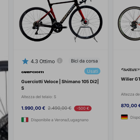
star
info
Bici da corsa
4.3
Ottimo
Usati
Wilier G
Guerciotti Veloce | Shimano 105 Di2|
S
Altezza del
Altezza del telaio:
S
Prezzo
870,00 
Prezzo
Prezzo base
1.990,00 €
2.490,00 €
-500 €
Dispo
Disponibile a Verona/Lugagnano