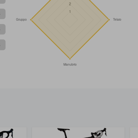
5
5
5